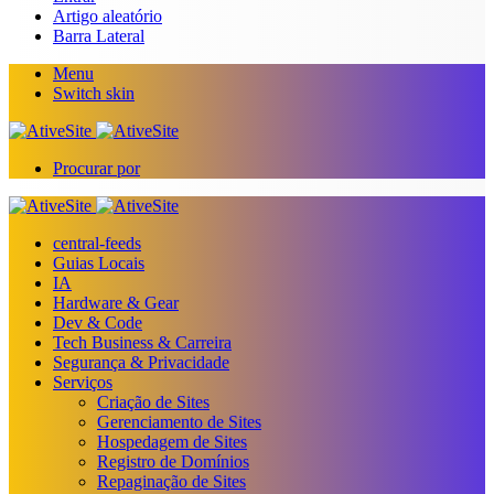
Artigo aleatório
Barra Lateral
Menu
Switch skin
Procurar por
central-feeds
Guias Locais
IA
Hardware & Gear
Dev & Code
Tech Business & Carreira
Segurança & Privacidade
Serviços
Criação de Sites
Gerenciamento de Sites
Hospedagem de Sites
Registro de Domínios
Repaginação de Sites