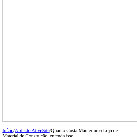
Início
/
Afiliado AtiveSite
/
Quanto Custa Manter uma Loja de
Material de Construção, entenda isso