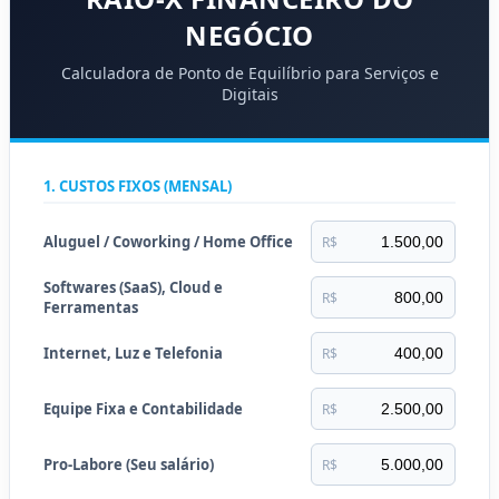
NEGÓCIO
Calculadora de Ponto de Equilíbrio para Serviços e
Digitais
1. CUSTOS FIXOS (MENSAL)
Aluguel / Coworking / Home Office
R$
Softwares (SaaS), Cloud e
R$
Ferramentas
Internet, Luz e Telefonia
R$
Equipe Fixa e Contabilidade
R$
Pro-Labore (Seu salário)
R$