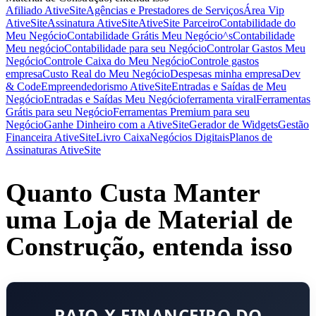
Afiliado AtiveSite
Agências e Prestadores de Serviços
Área Vip
AtiveSite
Assinatura AtiveSite
AtiveSite Parceiro
Contabilidade do
Meu Negócio
Contabilidade Grátis Meu Negócio^s
Contabilidade
Meu negócio
Contabilidade para seu Negócio
Controlar Gastos Meu
Negócio
Controle Caixa do Meu Negócio
Controle gastos
empresa
Custo Real do Meu Negócio
Despesas minha empresa
Dev
& Code
Empreendedorismo AtiveSite
Entradas e Saídas de Meu
Negócio
Entradas e Saídas Meu Negócio
ferramenta viral
Ferramentas
Grátis para seu Negócio
Ferramentas Premium para seu
Negócio
Ganhe Dinheiro com a AtiveSite
Gerador de Widgets
Gestão
Financeira AtiveSite
Livro Caixa
Negócios Digitais
Planos de
Assinaturas AtiveSite
Quanto Custa Manter
uma Loja de Material de
Construção, entenda isso
RAIO-X FINANCEIRO DO