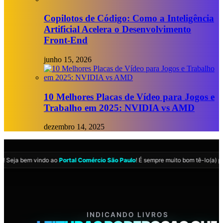
Copilotos de Código: Como a Inteligência
Artificial Acelera o Desenvolvimento
Front-End
junho 15, 2026
10 Melhores Placas de Vídeo para Jogos e
Trabalho em 2025: NVIDIA vs AMD
dezembro 14, 2025
ia
! Seja bem vindo ao
Portal Comércio São Paulo
! É sempre muito bom tê-lo(a) p
COMÉRCIO SÃO PAULO
INDICANDO LIVROS