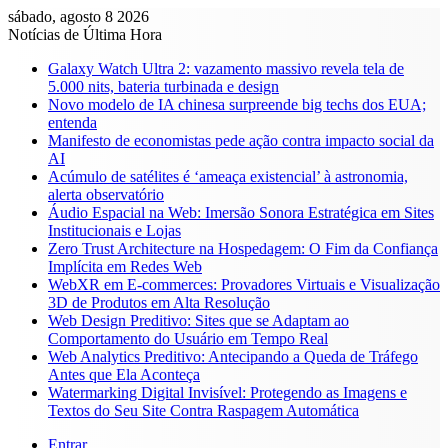
sábado, agosto 8 2026
Notícias de Última Hora
Galaxy Watch Ultra 2: vazamento massivo revela tela de
5.000 nits, bateria turbinada e design
Novo modelo de IA chinesa surpreende big techs dos EUA;
entenda
Manifesto de economistas pede ação contra impacto social da
AI
Acúmulo de satélites é ‘ameaça existencial’ à astronomia,
alerta observatório
Áudio Espacial na Web: Imersão Sonora Estratégica em Sites
Institucionais e Lojas
Zero Trust Architecture na Hospedagem: O Fim da Confiança
Implícita em Redes Web
WebXR em E-commerces: Provadores Virtuais e Visualização
3D de Produtos em Alta Resolução
Web Design Preditivo: Sites que se Adaptam ao
Comportamento do Usuário em Tempo Real
Web Analytics Preditivo: Antecipando a Queda de Tráfego
Antes que Ela Aconteça
Watermarking Digital Invisível: Protegendo as Imagens e
Textos do Seu Site Contra Raspagem Automática
Entrar