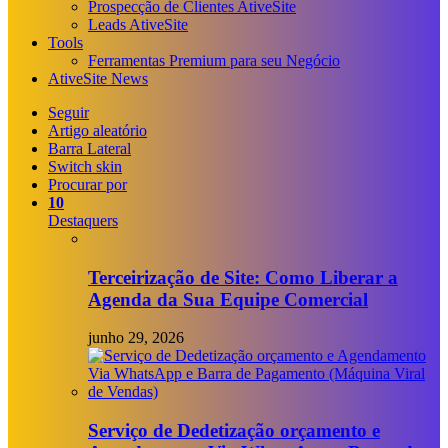
Prospecção de Clientes AtiveSite
Leads AtiveSite
Tools
Ferramentas Premium para seu Negócio
AtiveSite News
Seguir
Artigo aleatório
Barra Lateral
Switch skin
Procurar por
10
Destaquers
Terceirização de Site: Como Liberar a
Agenda da Sua Equipe Comercial
junho 29, 2026
Serviço de Dedetização orçamento e