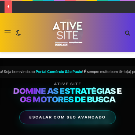
Menu
Switch skin
P
ia
! Seja bem vindo ao
Portal Comércio São Paulo
! É sempre muito bom tê-lo(a) p
COMÉRCIO SÃO PAULO
ATIVE SITE
08:36:24
DOMINE AS ESTRATÉGIAS E
VIVENCIE A ELITE DO
OS MOTORES DE BUSCA
COMÉRCIO PAULISTA
09 AGO 2026