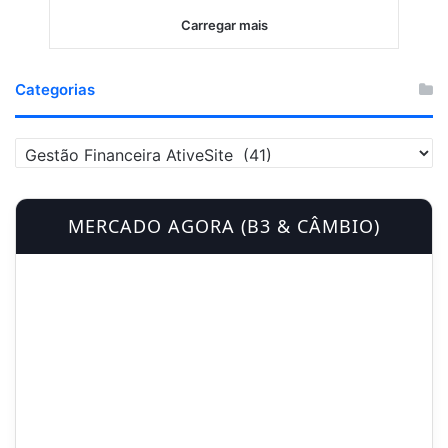
Carregar mais
Categorias
C
a
t
e
MERCADO AGORA (B3 & CÂMBIO)
g
o
r
i
a
s