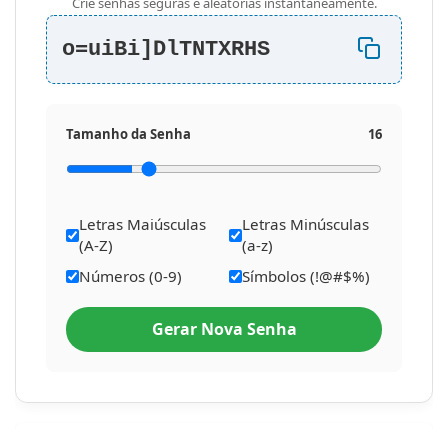
Crie senhas seguras e aleatórias instantaneamente.
o=uiBi]DlTNTXRHS
Tamanho da Senha
16
Letras Maiúsculas
Letras Minúsculas
(A-Z)
(a-z)
Números (0-9)
Símbolos (!@#$%)
Gerar Nova Senha