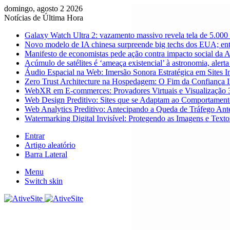
domingo, agosto 2 2026
Notícias de Última Hora
Galaxy Watch Ultra 2: vazamento massivo revela tela de 5.000 n
Novo modelo de IA chinesa surpreende big techs dos EUA; en
Manifesto de economistas pede ação contra impacto social da A
Acúmulo de satélites é ‘ameaça existencial’ à astronomia, alerta
Áudio Espacial na Web: Imersão Sonora Estratégica em Sites In
Zero Trust Architecture na Hospedagem: O Fim da Confiança 
WebXR em E-commerces: Provadores Virtuais e Visualização 
Web Design Preditivo: Sites que se Adaptam ao Comportamen
Web Analytics Preditivo: Antecipando a Queda de Tráfego Ant
Watermarking Digital Invisível: Protegendo as Imagens e Tex
Entrar
Artigo aleatório
Barra Lateral
Menu
Switch skin