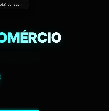
o(a) por aqui.
13
 COMÉRCIO