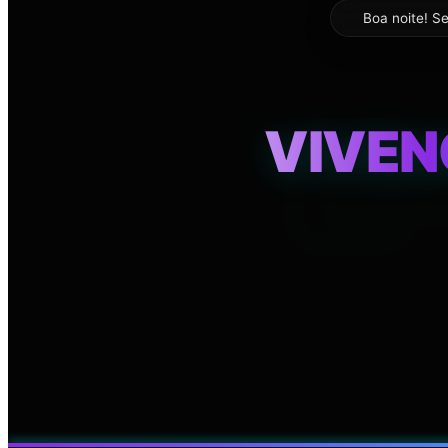
Boa noite
! S
0
VIVENC