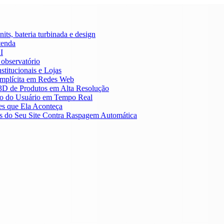
its, bateria turbinada e design
tenda
I
 observatório
stitucionais e Lojas
Implícita em Redes Web
3D de Produtos em Alta Resolução
to do Usuário em Tempo Real
es que Ela Aconteça
tos do Seu Site Contra Raspagem Automática