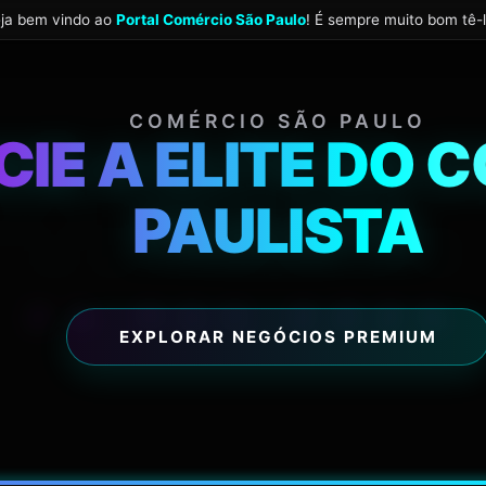
eja bem vindo ao
Portal Comércio São Paulo
! É sempre muito bom tê-l
4:03:
COMÉRCIO SÃO PAULO
IE A ELITE DO
PAULISTA
06 AGO 2026
EXPLORAR NEGÓCIOS PREMIUM