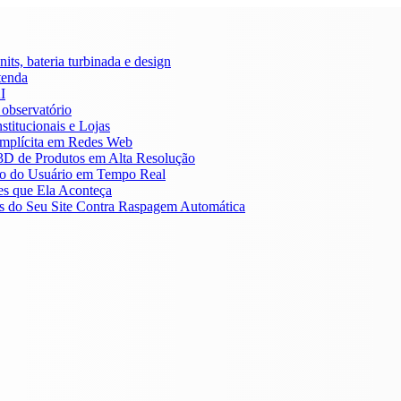
its, bateria turbinada e design
tenda
I
 observatório
stitucionais e Lojas
Implícita em Redes Web
3D de Produtos em Alta Resolução
to do Usuário em Tempo Real
es que Ela Aconteça
tos do Seu Site Contra Raspagem Automática