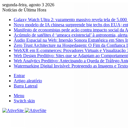
segunda-feira, agosto 3 2026
Notícias de Última Hora
Galaxy Watch Ultra 2: vazamento massivo revela tela de 5.000 n
Novo modelo de IA chinesa surpreende big techs dos EUA; en
Manifesto de economistas pede ação contra impacto social da A
Acúmulo de satélites é ‘ameaça existencial’ à astronomia, alerta
Áudio Espacial na Web: Imersão Sonora Estratégica em Sites In
Zero Trust Architecture na Hospedagem: O Fim da Confiança 
WebXR em E-commerces: Provadores Virtuais e Visualização 
Web Design Preditivo: Sites que se Adaptam ao Comportamen
Web Analytics Preditivo: Antecipando a Queda de Tráfego Ant
Watermarking Digital Invisível: Protegendo as Imagens e Tex
Entrar
Artigo aleatório
Barra Lateral
Menu
Switch skin