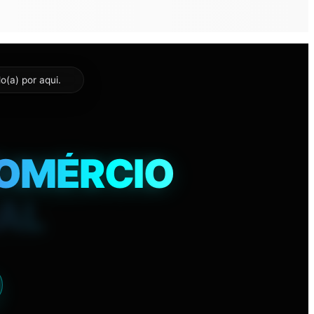
o(a) por aqui.
56
 COMÉRCIO
ÓCIOS NO
RAL