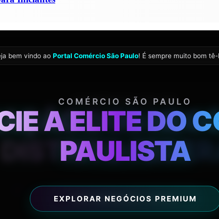
eja bem vindo ao
Portal Comércio São Paulo
! É sempre muito bom tê-l
7:25:
COMÉRCIO SÃO PAULO
COMÉRCIO DO DF
IE A ELITE DO
AÇÃO DOS NEG
DISTRITO FEDE
PAULISTA
06 AGO 2026
EXPLORAR NEGÓCIOS PREMIUM
VER EMPRESAS LOCAIS