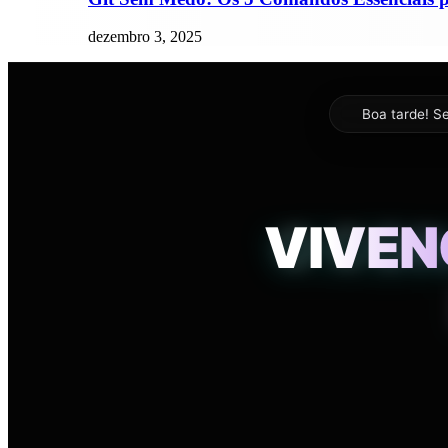
dezembro 3, 2025
Boa tarde
! S
1
VIVENC
O COR