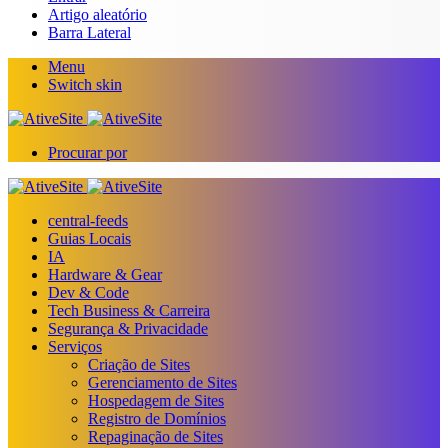
Artigo aleatório
Barra Lateral
Menu
Switch skin
Procurar por
central-feeds
Guias Locais
IA
Hardware & Gear
Dev & Code
Tech Business & Carreira
Segurança & Privacidade
Serviços
Criação de Sites
Gerenciamento de Sites
Hospedagem de Sites
Registro de Domínios
Repaginação de Sites