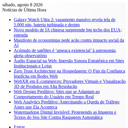
sábado, agosto 8 2026
Notícias de Última Hora
Galaxy Watch Ultra 2: vazamento massivo revela tela de
5.000 nits, bateria turbinada e design
Novo modelo de IA chinesa surpreende big techs dos EUA;
entenda
Manifesto de economistas pede ação contra impacto social da
AI
Acúmulo de satélites é ‘ameaça existencial’ à astronomia,
alerta observatório
Áudio Espacial na Web: Imersão Sonora Estratégica em Sites
Institucionais e Lojas
Zero Trust Architecture na Hospedagem: O Fim da Confiança
Implícita em Redes Web
WebXR em E-commerces: Provadores Virtuais e Visualização
3D de Produtos em Alta Resolução
Web Design Preditivo: Sites que se Adaptam ao
Comportamento do Usuário em Tempo Real
Web Analytics Preditivo: Antecipando a Queda de Tráfego
Antes que Ela Aconteça
Watermarking Digital Invisível: Protegendo as Imagens e
Textos do Seu Site Contra Raspagem Automática
Entrar