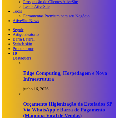
Prospecção de Clientes AtiveSite
Leads AtiveSite
Tools
Ferramentas Premium para seu Negócio
AtiveSite News
Seguir
Artigo aleatório
Barra Lateral
Switch skin
Procurar por
10
Destaquers
Edge Computing, Hospedagem e Nova
Infraestrutura
junho 16, 2026
Orçamento Higienização de Estofados SP
Via WhatsApp e Barra de Pagamento
(Máquina Viral de Vendas)