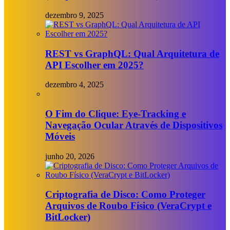
dezembro 9, 2025
REST vs GraphQL: Qual Arquitetura de
API Escolher em 2025?
dezembro 4, 2025
O Fim do Clique: Eye-Tracking e
Navegação Ocular Através de Dispositivos
Móveis
junho 20, 2026
Criptografia de Disco: Como Proteger
Arquivos de Roubo Físico (VeraCrypt e
BitLocker)