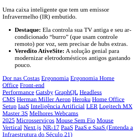
Uma caixa inteligente que tem um emissor
Infravermelho (IR) embutido.
Destaque:
Ela controla sua TV antiga e seu ar-
condicionado “burro” (que usam controle
remoto) por voz, sem precisar de hubs extras.
Veredito AtiveSite:
A solução genial para
modernizar eletrodomésticos antigos gastando
pouco.
Dor nas Costas
Ergonomia
Ergonomia Home
Office
Front-end
Performance
Gatsby
GraphQL
Headless
CMS
Herman Miller Aeron
Heroku
Home Office
Setup
IaaS
Inteligência Artificial
LER
Logitech MX
Master 3S
Melhores Webcams
2025
Microsserviços
Mouse Sem Fio
Mouse
Vertical
Next.js
NR-17
PaaS
PaaS e SaaS (Entenda a
Infraestrutura do Século 21)