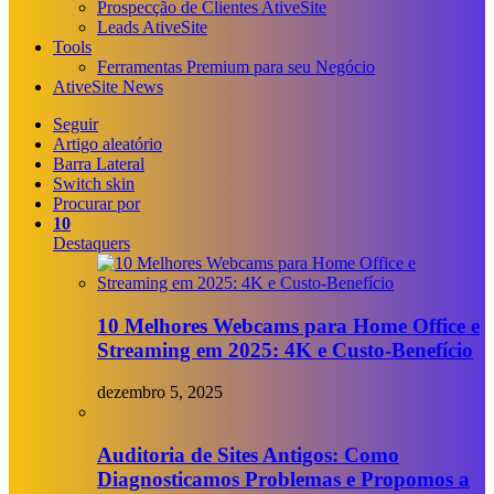
Prospecção de Clientes AtiveSite
Leads AtiveSite
Tools
Ferramentas Premium para seu Negócio
AtiveSite News
Seguir
Artigo aleatório
Barra Lateral
Switch skin
Procurar por
10
Destaquers
10 Melhores Webcams para Home Office e
Streaming em 2025: 4K e Custo-Benefício
dezembro 5, 2025
Auditoria de Sites Antigos: Como
Diagnosticamos Problemas e Propomos a