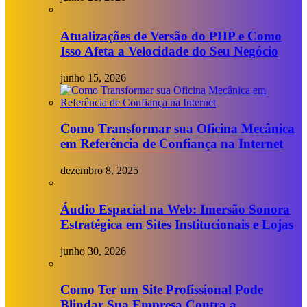
Atualizações de Versão do PHP e Como
Isso Afeta a Velocidade do Seu Negócio
junho 15, 2026
Como Transformar sua Oficina Mecânica
em Referência de Confiança na Internet
dezembro 8, 2025
Áudio Espacial na Web: Imersão Sonora
Estratégica em Sites Institucionais e Lojas
junho 30, 2026
Como Ter um Site Profissional Pode
Blindar Sua Empresa Contra a