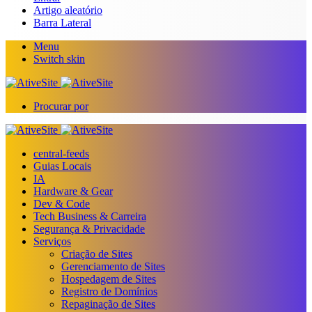
Artigo aleatório
Barra Lateral
Menu
Switch skin
Procurar por
central-feeds
Guias Locais
IA
Hardware & Gear
Dev & Code
Tech Business & Carreira
Segurança & Privacidade
Serviços
Criação de Sites
Gerenciamento de Sites
Hospedagem de Sites
Registro de Domínios
Repaginação de Sites