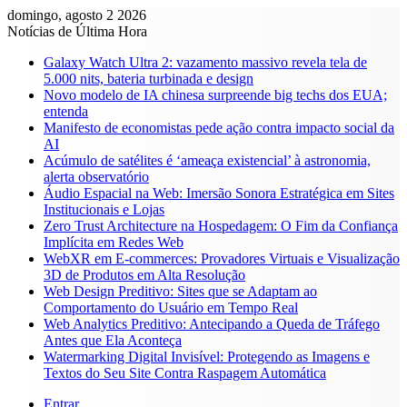
domingo, agosto 2 2026
Notícias de Última Hora
Galaxy Watch Ultra 2: vazamento massivo revela tela de
5.000 nits, bateria turbinada e design
Novo modelo de IA chinesa surpreende big techs dos EUA;
entenda
Manifesto de economistas pede ação contra impacto social da
AI
Acúmulo de satélites é ‘ameaça existencial’ à astronomia,
alerta observatório
Áudio Espacial na Web: Imersão Sonora Estratégica em Sites
Institucionais e Lojas
Zero Trust Architecture na Hospedagem: O Fim da Confiança
Implícita em Redes Web
WebXR em E-commerces: Provadores Virtuais e Visualização
3D de Produtos em Alta Resolução
Web Design Preditivo: Sites que se Adaptam ao
Comportamento do Usuário em Tempo Real
Web Analytics Preditivo: Antecipando a Queda de Tráfego
Antes que Ela Aconteça
Watermarking Digital Invisível: Protegendo as Imagens e
Textos do Seu Site Contra Raspagem Automática
Entrar