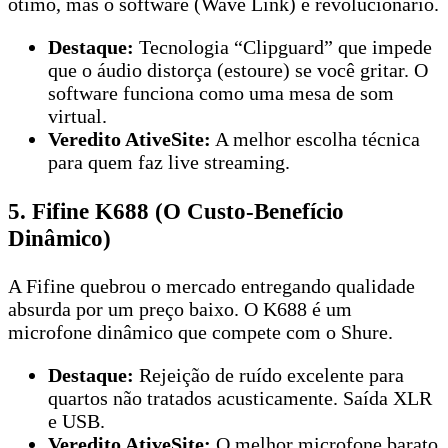
ótimo, mas o software (Wave Link) é revolucionário.
Destaque:
Tecnologia “Clipguard” que impede
que o áudio distorça (estoure) se você gritar. O
software funciona como uma mesa de som
virtual.
Veredito AtiveSite:
A melhor escolha técnica
para quem faz live streaming.
5. Fifine K688 (O Custo-Benefício
Dinâmico)
A Fifine quebrou o mercado entregando qualidade
absurda por um preço baixo. O K688 é um
microfone dinâmico que compete com o Shure.
Destaque:
Rejeição de ruído excelente para
quartos não tratados acusticamente. Saída XLR
e USB.
Veredito AtiveSite:
O melhor microfone barato