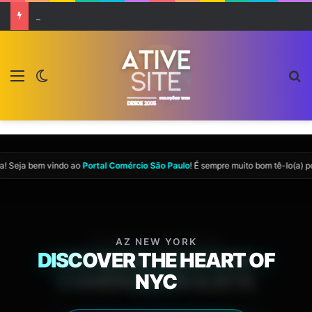
Manifesto de economistas pede ação contra impacto social da AI
Menu
Switch skin
P
ia
! Seja bem vindo ao
Portal Comércio São Paulo
! É sempre muito bom tê-lo(a) p
COMÉRCIO SÃO PAULO
AZ NEW YORK
05:37:44
DISCOVER THE HEART OF
VIVENCIE A ELITE DO
COMÉRCIO PAULISTA
NYC
07 AGO 2026