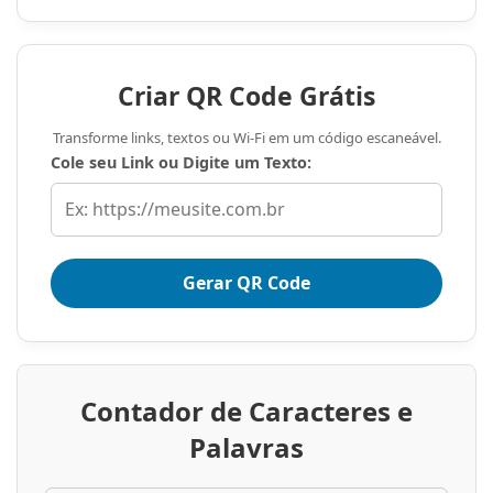
de Conhecimento”
Um site moderno não deve ser apenas um
Criar QR Code Grátis
catálogo. Ele precisa ser uma fonte de
conhecimento. O paciente que visita o site
Transforme links, textos ou Wi-Fi em um código escaneável.
Cole seu Link ou Digite um Texto:
pode estar preocupado, mas não sabe
exatamente o que perguntar. Seu site deve
antecipar essas perguntas.
Gerar QR Code
Criar um blog ou uma seção de “Conteúdo
para o Paciente” é essencial. Artigos como
“Quais são os sintomas de uma gripe que
Contador de Caracteres e
exigem ida ao médico?” ou “Como funciona
Palavras
o tratamento de hérnia de disco?”