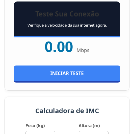
Na web, tempo é dinheiro – ou melhor, é a
Teste Sua Conexão
chance de fechar o paciente. A velocidade
Verifique a velocidade da sua internet agora.
de carregamento do seu site é um fator de
0.00
SEO crucial e um determinante direto da
Mbps
taxa de abandono. Pacientes modernos
esperam que qualquer site carregue em
menos de 3 segundos.
INICIAR TESTE
O Impacto Fatal da Lerdeza
Sites pesados, cheios de imagens de alta
Calculadora de IMC
resolução sem otimização, ou que
dependem de scripts lentos, fazem o
Peso (kg)
Altura (m)
usuário pensar que o serviço é antigo ou