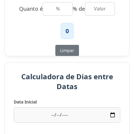
de funcionamento no site não bate com o
Quanto é
% de
que o recepcionista diz, a confiança é
quebrada.
0
O site deve ser o centro de controle que
redireciona o usuário para o canal de
Limpar
contato correto, mantendo o tom e as
informações unificadas. A coesão entre
Calculadora de Dias entre
marketing digital e atendimento físico é o
Datas
que sustenta o sucesso da presença online.
Data Inicial
As Barreiras de Conversão e o
Desaparecimento do Contato