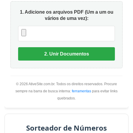
maioria das buscas por saúde e consultas é
1. Adicione os arquivos PDF (Um a um ou
vários de uma vez):
feita via smartphone. Um site que quebra,
que exige zoom ou que é lento em telas
pequenas é inaceitável e causa frustração
imediata.
2. Unir Documentos
Além disso, o design não pode ser apenas
bonito; ele deve transmitir
seriedade
. Cores
© 2026
AtiveSite.com.br
. Todos os direitos reservados. Procure
muito vibrantes, fontes difíceis de ler e
sempre na barra de busca interna:
ferramentas
para evitar links
layouts amadores minam a autoridade da
quebrados.
clínica. O design deve ser limpo,
profissional e seguir os padrões visuais de
Sorteador de Números
credibilidade na saúde (tons de azul, verde,