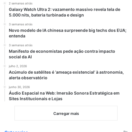
2 semanas atrás
melhoria, você não apenas otimizará seu
Galaxy Watch Ultra 2: vazamento massivo revela tela de
5.000 nits, bateria turbinada e design
SEO, mas, e o mais importante, construirá
3 semanas atrás
uma máquina de atração de pacientes,
Novo modelo de IA chinesa surpreende big techs dos EUA;
solidificando a autoridade da sua clínica no
entenda
mercado de saúde brasileiro.
3 semanas atrás
Manifesto de economistas pede ação contra impacto
social da AI
Os Erros de Usabilidade e
julho 2, 2026
Acúmulo de satélites é ‘ameaça existencial’ à astronomia,
Design que Causam
alerta observatório
Desconfiança Imediata
junho 30, 2026
Áudio Espacial na Web: Imersão Sonora Estratégica em
Sites Institucionais e Lojas
O primeiro impacto de um site é visual. Se o
paciente sente qualquer tipo de “atrito”
Carregar mais
(seja ele visual, de navegação ou de
velocidade), a primeira reação é abandonar