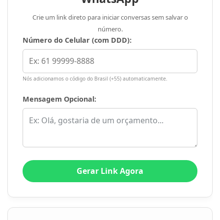
detalhada, que vá além do currículo. Inclua
Crie um link direto para iniciar conversas sem salvar o
sua paixão pela área, suas experiências de
número.
Número do Celular (com DDD):
vida relevantes, vídeos curtos
apresentando-se e, se possível,
depoimentos de pacientes. Isso humaniza o
Nós adicionamos o código do Brasil (+55) automaticamente.
atendimento e estabelece uma conexão
Mensagem Opcional:
emocional que o algoritmo de busca nunca
conseguirá replicar. A humanização é o
nosso diferencial mais potente.
Gerar Link Agora
A Velocidade Lenta e a
Experiência Mobile
Desgastante