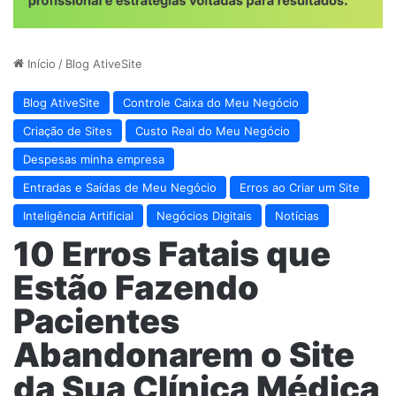
Início
/
Blog AtiveSite
Blog AtiveSite
Controle Caixa do Meu Negócio
Criação de Sites
Custo Real do Meu Negócio
Despesas minha empresa
Entradas e Saídas de Meu Negócio
Erros ao Criar um Site
Inteligência Artificial
Negócios Digitais
Notícias
10 Erros Fatais que
Estão Fazendo
Pacientes
Abandonarem o Site
da Sua Clínica Médica